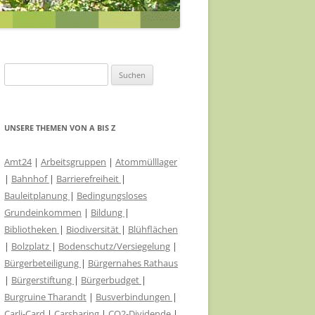
ABWASSERKONZEPT
EILE
ABWASSER FÖRDERGERSDORF
FÖRDERGERSDORF
VIDEOÜBERWACHUNG ÖPNV-
EIN RADHAUS FÜR THARANDT
Suchen
KNOTEN
nach:
SACHKUNDIGE FÜR KLIMASCHUTZ
HAUSHALT 2021/22
VERÄNDERUNGSSPERRE B-PLAN-
UNSERE THEMEN VON A BIS Z
RADVERKEHRSKONZEPT
GEBIET STADTMITTE
LANDKREIS SOE
Amt24
|
Arbeitsgruppen
|
Atommülllager
EHRENNADEL FÜR UKRAINEHILFE
|
Bahnhof
|
Barrierefreiheit
|
THARANDT
Bauleitplanung
|
Bedingungsloses
MEHR TRANSPARENZ
Grundeinkommen
|
Bildung
|
Bibliotheken
|
Biodiversität
|
Blühflächen
STADTRATSSITZUNGEN IM
|
Bolzplatz
|
Bodenschutz/Versiegelung
|
ERBGERICHT
Bürgerbeteiligung
|
Bürgernahes Rathaus
|
Bürgerstiftung
|
Bürgerbudget
|
ÖKOSTROM FÜR THARANDT
Burgruine Tharandt
|
Busverbindungen
|
Carli-Card
|
RATSINFORMATIONSSYSTEM FÜR
Carsharing
|
CO2-Dividende
|