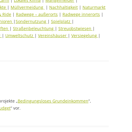
Lärm
|
Lokales Klima
|
Mängelmelder
|
ekte
|
Müllvermeidung
|
Nachhaltigkeit
|
Naturmarkt
& Ride
|
Radwege – außerorts
|
Radwege innerorts
|
nioren
|
Sondernutzung
|
Spielplatz
|
aften
|
Straßenbeleuchtung
|
Streuobstwiesen
|
z
|
Umweltschutz
|
Vereinshäuser
|
Versiegelung
|
rojekte „
Bedingungsloses Grundeinkommen
“,
udget
“ vor.