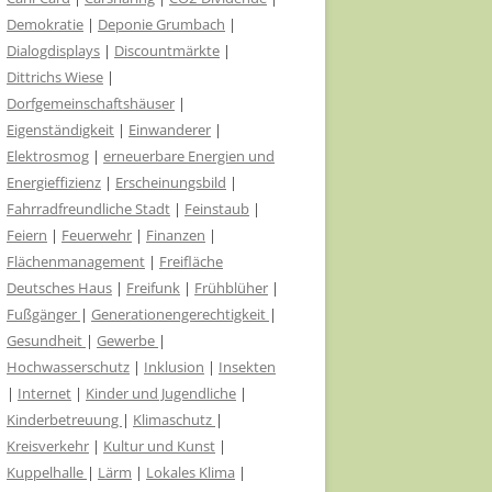
Demokratie
ORTSCHAFTSRÄTE
|
Deponie Grumbach
|
Dialogdisplays
|
Discountmärkte
|
THARANDT – STADTGRÜN OHNE
Dittrichs Wiese
|
GIFT
Dorfgemeinschaftshäuser
|
Eigenständigkeit
|
Einwanderer
|
AMTSBLATT IN JEDEN
Elektrosmog
|
erneuerbare Energien und
BRIEFKASTEN
Energieffizienz
|
Erscheinungsbild
|
Fahrradfreundliche Stadt
|
Feinstaub
|
UNTERNEHMERISCHE
Feiern
|
Feuerwehr
|
Finanzen
|
VERANTWORTUNG WAHRNEHMEN
Flächenmanagement
|
Freifläche
NUTZUNG KOMMUNALER
Deutsches Haus
|
Freifunk
|
Frühblüher
|
DACHFLÄCHEN FÜR BÜRGER-
Fußgänger
|
Generationengerechtigkeit
|
SOLARSTROMANLAGEN
Gesundheit
|
Gewerbe
|
Hochwasserschutz
|
Inklusion
|
Insekten
FAIRE BLUMEN BEI EHRUNGEN
|
Internet
|
Kinder und Jugendliche
|
Kinderbetreuung
|
Klimaschutz
|
Kreisverkehr
|
Kultur und Kunst
|
Kuppelhalle
|
Lärm
|
Lokales Klima
|