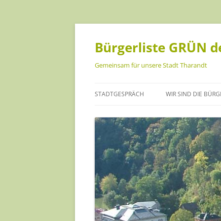
Bürgerliste GRÜN de
Gemeinsam für unsere Stadt Tharandt
STADTGESPRÄCH
WIR SIND DIE BÜRG
ANKE ISRAEL
CHRISTOPH MÜLLE
DANIEL BECKER
HANNA GEIST
INA SCHREINER
JANA FÖRSTER-KUS