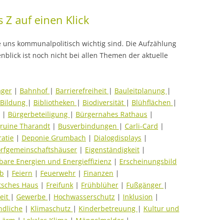
 Z auf einen Klick
e uns kommunalpolitisch wichtig sind. Die Aufzählung
nblick ist noch nicht bei allen Themen der aktuelle
ager
|
Bahnhof
|
Barrierefreiheit
|
Bauleitplanung
|
Bildung
|
Bibliotheken
|
Biodiversität
|
Blühflächen
|
|
Bürgerbeteiligung
|
Bürgernahes Rathaus
|
ruine Tharandt
|
Busverbindungen
|
Carli-Card
|
atie
|
Deponie Grumbach
|
Dialogdisplays
|
rfgemeinschaftshäuser
|
Eigenständigkeit
|
bare Energien und Energieffizienz
|
Erscheinungsbild
ub
|
Feiern
|
Feuerwehr
|
Finanzen
|
utsches Haus
|
Freifunk
|
Frühblüher
|
Fußgänger
|
eit
|
Gewerbe
|
Hochwasserschutz
|
Inklusion
|
ndliche
|
Klimaschutz
|
Kinderbetreuung
|
Kultur und