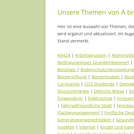
Unsere Themen von A bis
Hier ist eine Auswahl von Themen, di
wird ergänzt und aktualisiert. Im Auge
Stand vermerkt.
Amt24
|
Arbeitsgruppen
|
Atommülll
Bedingungsloses Grundeinkommen
|
Bolzplatz
|
Bodenschutz/Versiegelung
Bürgerstiftung
|
Bürgerbudget
|
Burg
Carsharing
|
CO2-Dividende
|
Demokr
Discountmärkte
|
Dittrichs Wiese
|
Do
Einwanderer
|
Elektrosmog
|
erneuer
|
Fahrradfreundliche Stadt
|
Feinsta
Flächenmanagement
|
Freifläche De
Generationengerechtigkeit
|
Gesundh
Insekten
|
Internet
|
Kinder und Juge