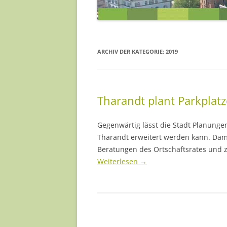
JENS HEINZE
MILANA MÜLLER
ARCHIV DER KATEGORIE:
2019
NADJA MÜLLER
PAULA SINAPIUS
Tharandt plant Parkplat
REA SCHNEIDER
SILKE KÖRNER
Gegenwärtig lässt die Stadt Planunge
Tharandt erweitert werden kann. Dami
YVONNE BARTELD
Beratungen des Ortschaftsrates und
Weiterlesen
→
… UND EINIGE MEH