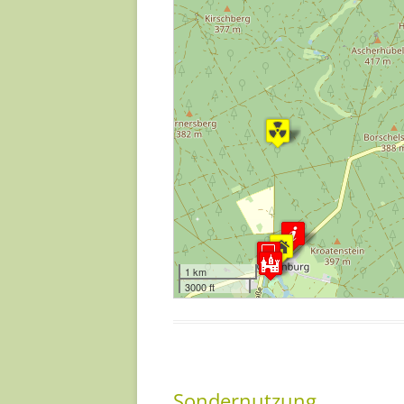
1 km
3000 ft
Sondernutzung