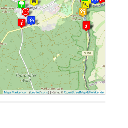
MapsMarker.com
(
Leaflet
/
icons
) | Karte: ©
OpenStreetMap-Mitwirkende