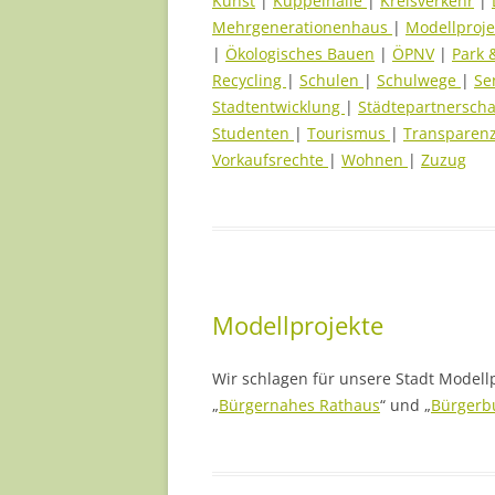
Kunst
|
Kuppelhalle
|
Kreisverkehr
|
Mehrgenerationenhaus
|
Modellproj
|
Ökologisches Bauen
|
ÖPNV
|
Park 
Recycling
|
Schulen
|
Schulwege
|
Se
Stadtentwicklung
|
Städtepartnersch
Studenten
|
Tourismus
|
Transparen
Vorkaufsrechte
|
Wohnen
|
Zuzug
Modellprojekte
Wir schlagen für unsere Stadt Modellp
„
Bürgernahes Rathaus
“ und „
Bürgerb