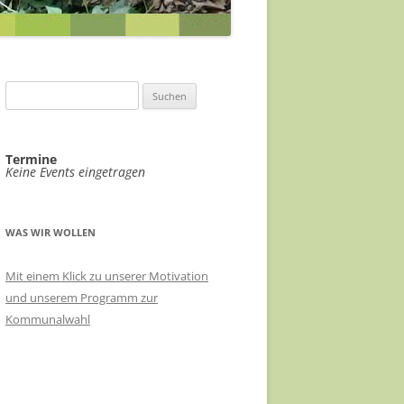
ABWASSERKONZEPT
EILE
ABWASSER FÖRDERGERSDORF
FÖRDERGERSDORF
VIDEOÜBERWACHUNG ÖPNV-
EIN RADHAUS FÜR THARANDT
Suchen
KNOTEN
nach:
SACHKUNDIGE FÜR KLIMASCHUTZ
HAUSHALT 2021/22
VERÄNDERUNGSSPERRE B-PLAN-
Termine
RADVERKEHRSKONZEPT
Keine Events eingetragen
GEBIET STADTMITTE
LANDKREIS SOE
EHRENNADEL FÜR UKRAINEHILFE
THARANDT
WAS WIR WOLLEN
MEHR TRANSPARENZ
Mit einem Klick zu unserer Motivation
und unserem Programm zur
STADTRATSSITZUNGEN IM
Kommunalwahl
ERBGERICHT
ÖKOSTROM FÜR THARANDT
RATSINFORMATIONSSYSTEM FÜR