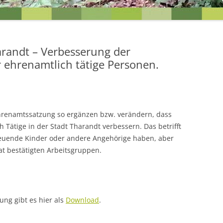
EINEN BLICK
UNSERE ZIELE FÜR DIE ORTST
arandt – Verbesserung der
ehrenamtlich tätige Personen.
hrenamtssatzung so ergänzen bzw. verändern, dass
 Tätige in der Stadt Tharandt verbessern. Das betrifft
treuende Kinder oder andere Angehörige haben, aber
at bestätigten Arbeitsgruppen.
R
ng gibt es hier als
Download
.