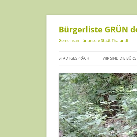
Bürgerliste GRÜN de
Gemeinsam für unsere Stadt Tharandt
STADTGESPRÄCH
WIR SIND DIE BÜRG
ANKE ISRAEL
CHRISTOPH MÜLLE
DANIEL BECKER
HANNA GEIST
INA SCHREINER
JANA FÖRSTER-KUS