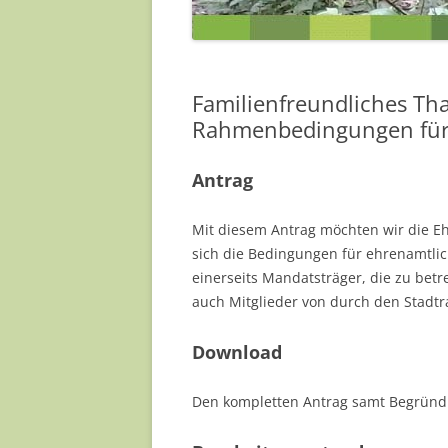
JENS HEINZE
MILANA MÜLLER
Familienfreundliches Th
NADJA MÜLLER
Rahmenbedingungen für 
PAULA SINAPIUS
Antrag
REA SCHNEIDER
Mit diesem Antrag möchten wir die E
SILKE KÖRNER
sich die Bedingungen für ehrenamtlich
einerseits Mandatsträger, die zu be
YVONNE BARTELD
auch Mitglieder von durch den Stadtr
… UND EINIGE MEH
Download
Den kompletten Antrag samt Begründu