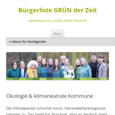
Bürgerliste GRÜN der Zeit
Gemeinsam für unsere Stadt Tharandt
Zum
Menü
Inhalt
springen
Ökologie & klimaneutrale Kommune
Der Klimawandel schreitet voran. Extremwetterereignisse
nehmen zu. Das heißt für Tharandt, dass es deutlich mehr