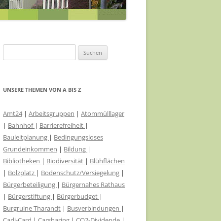
ABWASSERKONZEPT
EILE
ABWASSER FÖRDERGERSDORF
FÖRDERGERSDORF
VIDEOÜBERWACHUNG ÖPNV-
EIN RADHAUS FÜR THARANDT
Suchen
KNOTEN
nach:
SACHKUNDIGE FÜR KLIMASCHUTZ
HAUSHALT 2021/22
VERÄNDERUNGSSPERRE B-PLAN-
UNSERE THEMEN VON A BIS Z
RADVERKEHRSKONZEPT
GEBIET STADTMITTE
LANDKREIS SOE
Amt24
|
Arbeitsgruppen
|
Atommülllager
EHRENNADEL FÜR UKRAINEHILFE
|
Bahnhof
|
Barrierefreiheit
|
THARANDT
Bauleitplanung
|
Bedingungsloses
MEHR TRANSPARENZ
Grundeinkommen
|
Bildung
|
Bibliotheken
|
Biodiversität
|
Blühflächen
STADTRATSSITZUNGEN IM
|
Bolzplatz
|
Bodenschutz/Versiegelung
|
ERBGERICHT
Bürgerbeteiligung
|
Bürgernahes Rathaus
|
Bürgerstiftung
|
Bürgerbudget
|
ÖKOSTROM FÜR THARANDT
Burgruine Tharandt
|
Busverbindungen
|
Carli-Card
|
RATSINFORMATIONSSYSTEM FÜR
Carsharing
|
CO2-Dividende
|