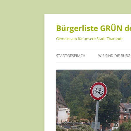
Bürgerliste GRÜN de
Gemeinsam für unsere Stadt Tharandt
STADTGESPRÄCH
WIR SIND DIE BÜRG
ANKE ISRAEL
CHRISTOPH MÜLLE
DANIEL BECKER
HANNA GEIST
INA SCHREINER
JANA FÖRSTER-KUS