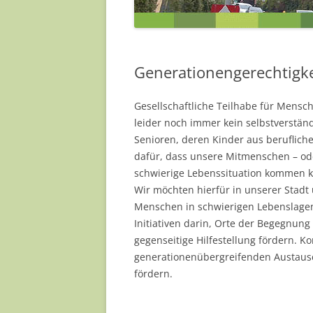
JENS HEINZE
MILANA MÜLLER
Generationengerechtigke
NADJA MÜLLER
Gesellschaftliche Teilhabe für Mensch
PAULA SINAPIUS
leider noch immer kein selbstverständ
REA SCHNEIDER
Senioren, deren Kinder aus berufliche
dafür, dass unsere Mitmenschen – oder
SILKE KÖRNER
schwierige Lebenssituation kommen 
Wir möchten hierfür in unserer Stadt
YVONNE BARTELD
Menschen in schwierigen Lebenslagen
Initiativen darin, Orte der Begegnung
… UND EINIGE MEH
gegenseitige Hilfestellung fördern. K
generationenübergreifenden Austausc
fördern.