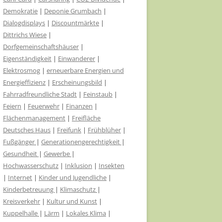
Demokratie
ORTSCHAFTSRÄTE
|
Deponie Grumbach
|
Dialogdisplays
|
Discountmärkte
|
THARANDT – STADTGRÜN OHNE
Dittrichs Wiese
|
GIFT
Dorfgemeinschaftshäuser
|
Eigenständigkeit
|
Einwanderer
|
AMTSBLATT IN JEDEN
Elektrosmog
|
erneuerbare Energien und
BRIEFKASTEN
Energieffizienz
|
Erscheinungsbild
|
Fahrradfreundliche Stadt
|
Feinstaub
|
UNTERNEHMERISCHE
Feiern
|
Feuerwehr
|
Finanzen
|
VERANTWORTUNG WAHRNEHMEN
Flächenmanagement
|
Freifläche
NUTZUNG KOMMUNALER
Deutsches Haus
|
Freifunk
|
Frühblüher
|
DACHFLÄCHEN FÜR BÜRGER-
Fußgänger
|
Generationengerechtigkeit
|
SOLARSTROMANLAGEN
Gesundheit
|
Gewerbe
|
Hochwasserschutz
|
Inklusion
|
Insekten
FAIRE BLUMEN BEI EHRUNGEN
|
Internet
|
Kinder und Jugendliche
|
Kinderbetreuung
|
Klimaschutz
|
Kreisverkehr
|
Kultur und Kunst
|
Kuppelhalle
|
Lärm
|
Lokales Klima
|