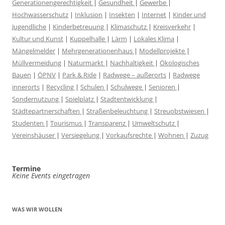
Generationengerechtigkeit
|
Gesundheit
|
Gewerbe
|
Hochwasserschutz
|
Inklusion
|
Insekten
|
Internet
|
Kinder und
Jugendliche
|
Kinderbetreuung
|
Klimaschutz
|
Kreisverkehr
|
Kultur und Kunst
|
Kuppelhalle
|
Lärm
|
Lokales Klima
|
Mängelmelder
|
Mehrgenerationenhaus
|
Modellprojekte
|
Müllvermeidung
|
Naturmarkt
|
Nachhaltigkeit
|
Ökologisches
Bauen
|
ÖPNV
|
Park & Ride
|
Radwege – außerorts
|
Radwege
innerorts
|
Recycling
|
Schulen
|
Schulwege
|
Senioren
|
Sondernutzung
|
Spielplatz
|
Stadtentwicklung
|
Städtepartnerschaften
|
Straßenbeleuchtung
|
Streuobstwiesen
|
Studenten
|
Tourismus
|
Transparenz
|
Umweltschutz
|
Vereinshäuser
|
Versiegelung
|
Vorkaufsrechte
|
Wohnen
|
Zuzug
Termine
Keine Events eingetragen
WAS WIR WOLLEN