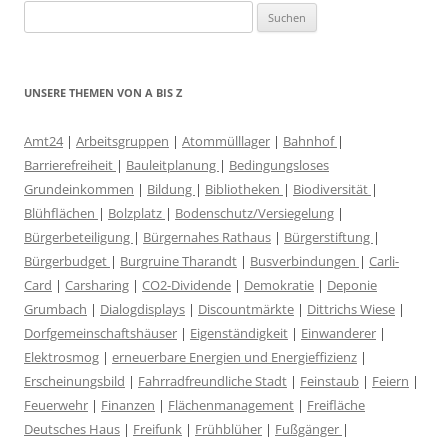
Suchen
nach:
UNSERE THEMEN VON A BIS Z
Amt24
|
Arbeitsgruppen
|
Atommülllager
|
Bahnhof
|
Barrierefreiheit
|
Bauleitplanung
|
Bedingungsloses
Grundeinkommen
|
Bildung
|
Bibliotheken
|
Biodiversität
|
Blühflächen
|
Bolzplatz
|
Bodenschutz/Versiegelung
|
Bürgerbeteiligung
|
Bürgernahes Rathaus
|
Bürgerstiftung
|
Bürgerbudget
|
Burgruine Tharandt
|
Busverbindungen
|
Carli-
Card
|
Carsharing
|
CO2-Dividende
|
Demokratie
|
Deponie
Grumbach
|
Dialogdisplays
|
Discountmärkte
|
Dittrichs Wiese
|
Dorfgemeinschaftshäuser
|
Eigenständigkeit
|
Einwanderer
|
Elektrosmog
|
erneuerbare Energien und Energieffizienz
|
Erscheinungsbild
|
Fahrradfreundliche Stadt
|
Feinstaub
|
Feiern
|
Feuerwehr
|
Finanzen
|
Flächenmanagement
|
Freifläche
Deutsches Haus
|
Freifunk
|
Frühblüher
|
Fußgänger
|