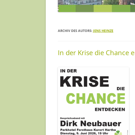
JENS HEINZE
MILANA MÜLLER
ARCHIV DES AUTORS:
JENS HEINZE
NADJA MÜLLER
PAULA SINAPIUS
In der Krise die Chance 
REA SCHNEIDER
SILKE KÖRNER
YVONNE BARTELD
… UND EINIGE MEH