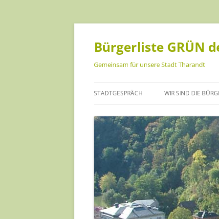
Bürgerliste GRÜN de
Gemeinsam für unsere Stadt Tharandt
STADTGESPRÄCH
WIR SIND DIE BÜRG
ANKE ISRAEL
CHRISTOPH MÜLLE
DANIEL BECKER
HANNA GEIST
INA SCHREINER
JANA FÖRSTER-KUS