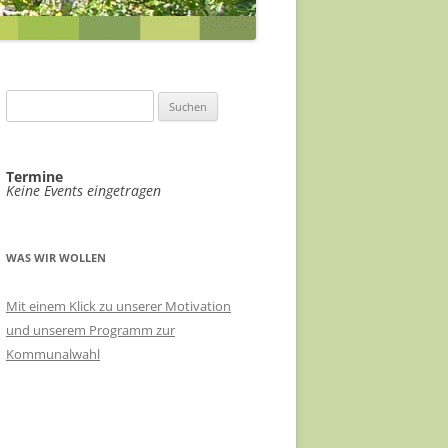
ABWASSERKONZEPT
EILE
ABWASSER FÖRDERGERSDORF
FÖRDERGERSDORF
VIDEOÜBERWACHUNG ÖPNV-
EIN RADHAUS FÜR THARANDT
Suchen
KNOTEN
nach:
SACHKUNDIGE FÜR KLIMASCHUTZ
HAUSHALT 2021/22
VERÄNDERUNGSSPERRE B-PLAN-
Termine
RADVERKEHRSKONZEPT
Keine Events eingetragen
GEBIET STADTMITTE
LANDKREIS SOE
EHRENNADEL FÜR UKRAINEHILFE
THARANDT
WAS WIR WOLLEN
MEHR TRANSPARENZ
Mit einem Klick zu unserer Motivation
und unserem Programm zur
STADTRATSSITZUNGEN IM
Kommunalwahl
ERBGERICHT
ÖKOSTROM FÜR THARANDT
RATSINFORMATIONSSYSTEM FÜR