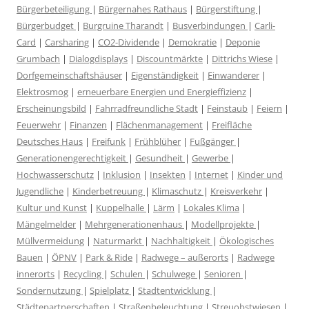
Bürgerbeteiligung
|
Bürgernahes Rathaus
|
Bürgerstiftung
|
Bürgerbudget
|
Burgruine Tharandt
|
Busverbindungen
|
Carli-
Card
|
Carsharing
|
CO2-Dividende
|
Demokratie
|
Deponie
Grumbach
|
Dialogdisplays
|
Discountmärkte
|
Dittrichs Wiese
|
Dorfgemeinschaftshäuser
|
Eigenständigkeit
|
Einwanderer
|
Elektrosmog
|
erneuerbare Energien und Energieffizienz
|
Erscheinungsbild
|
Fahrradfreundliche Stadt
|
Feinstaub
|
Feiern
|
Feuerwehr
|
Finanzen
|
Flächenmanagement
|
Freifläche
Deutsches Haus
|
Freifunk
|
Frühblüher
|
Fußgänger
|
Generationengerechtigkeit
|
Gesundheit
|
Gewerbe
|
Hochwasserschutz
|
Inklusion
|
Insekten
|
Internet
|
Kinder und
Jugendliche
|
Kinderbetreuung
|
Klimaschutz
|
Kreisverkehr
|
Kultur und Kunst
|
Kuppelhalle
|
Lärm
|
Lokales Klima
|
Mängelmelder
|
Mehrgenerationenhaus
|
Modellprojekte
|
Müllvermeidung
|
Naturmarkt
|
Nachhaltigkeit
|
Ökologisches
Bauen
|
ÖPNV
|
Park & Ride
|
Radwege – außerorts
|
Radwege
innerorts
|
Recycling
|
Schulen
|
Schulwege
|
Senioren
|
Sondernutzung
|
Spielplatz
|
Stadtentwicklung
|
Städtepartnerschaften
|
Straßenbeleuchtung
|
Streuobstwiesen
|