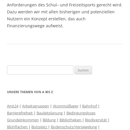
Anforderungen des Schul– und Freizeitsports gerecht wird.
Dazu werden wir mit allen bisherigen und potenziellen
Nutzern ein Konzept erstellen, das auch
Finanzierungswege aufweist.
Suchen
nach:
UNSERE THEMEN VON A BIS Z
Amt24
|
Arbeitsgruppen
|
Atommülllager
|
Bahnhof
|
Barrierefreiheit
|
Bauleitplanung
|
Bedingungsloses
Grundeinkommen
|
Bildung
|
Bibliotheken
|
Biodiversität
|
Blühflächen
|
Bolzplatz
|
Bodenschutz/Versiegelung
|