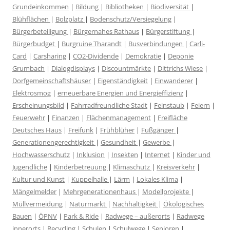
Grundeinkommen
|
Bildung
|
Bibliotheken
|
Biodiversität
|
Blühflächen
|
Bolzplatz
|
Bodenschutz/Versiegelung
|
Bürgerbeteiligung
|
Bürgernahes Rathaus
|
Bürgerstiftung
|
Bürgerbudget
|
Burgruine Tharandt
|
Busverbindungen
|
Carli-
Card
|
Carsharing
|
CO2-Dividende
|
Demokratie
|
Deponie
Grumbach
|
Dialogdisplays
|
Discountmärkte
|
Dittrichs Wiese
|
Dorfgemeinschaftshäuser
|
Eigenständigkeit
|
Einwanderer
|
Elektrosmog
|
erneuerbare Energien und Energieffizienz
|
Erscheinungsbild
|
Fahrradfreundliche Stadt
|
Feinstaub
|
Feiern
|
Feuerwehr
|
Finanzen
|
Flächenmanagement
|
Freifläche
Deutsches Haus
|
Freifunk
|
Frühblüher
|
Fußgänger
|
Generationengerechtigkeit
|
Gesundheit
|
Gewerbe
|
Hochwasserschutz
|
Inklusion
|
Insekten
|
Internet
|
Kinder und
Jugendliche
|
Kinderbetreuung
|
Klimaschutz
|
Kreisverkehr
|
Kultur und Kunst
|
Kuppelhalle
|
Lärm
|
Lokales Klima
|
Mängelmelder
|
Mehrgenerationenhaus
|
Modellprojekte
|
Müllvermeidung
|
Naturmarkt
|
Nachhaltigkeit
|
Ökologisches
Bauen
|
ÖPNV
|
Park & Ride
|
Radwege – außerorts
|
Radwege
innerorts
|
Recycling
|
Schulen
|
Schulwege
|
Senioren
|