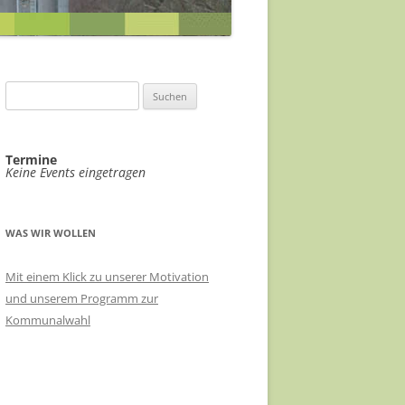
ABWASSERKONZEPT
EILE
ABWASSER FÖRDERGERSDORF
FÖRDERGERSDORF
VIDEOÜBERWACHUNG ÖPNV-
EIN RADHAUS FÜR THARANDT
Suchen
KNOTEN
nach:
SACHKUNDIGE FÜR KLIMASCHUTZ
HAUSHALT 2021/22
VERÄNDERUNGSSPERRE B-PLAN-
Termine
RADVERKEHRSKONZEPT
Keine Events eingetragen
GEBIET STADTMITTE
LANDKREIS SOE
EHRENNADEL FÜR UKRAINEHILFE
THARANDT
WAS WIR WOLLEN
MEHR TRANSPARENZ
Mit einem Klick zu unserer Motivation
und unserem Programm zur
STADTRATSSITZUNGEN IM
Kommunalwahl
ERBGERICHT
ÖKOSTROM FÜR THARANDT
RATSINFORMATIONSSYSTEM FÜR