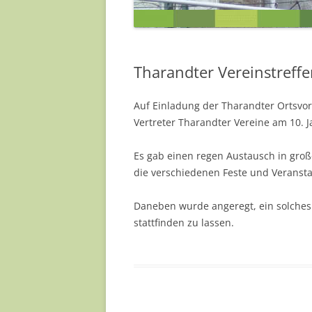
JENS HEINZE
MILANA MÜLLER
Tharandter Vereinstreff
NADJA MÜLLER
Auf Einladung der Tharandter Ortsvor
PAULA SINAPIUS
Vertreter Tharandter Vereine am 10. J
REA SCHNEIDER
Es gab einen regen Austausch in gro
SILKE KÖRNER
die verschiedenen Feste und Veransta
YVONNE BARTELD
Daneben wurde angeregt, ein solches 
stattfinden zu lassen.
… UND EINIGE MEH