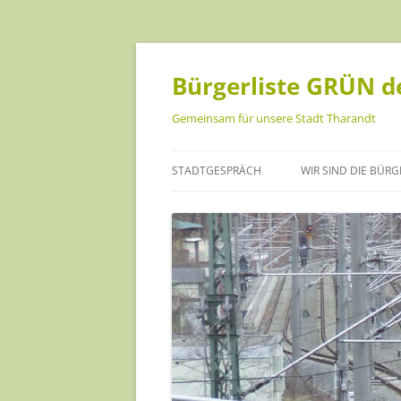
Bürgerliste GRÜN de
Gemeinsam für unsere Stadt Tharandt
STADTGESPRÄCH
WIR SIND DIE BÜRG
ANKE ISRAEL
CHRISTOPH MÜLLE
DANIEL BECKER
HANNA GEIST
INA SCHREINER
JANA FÖRSTER-KUS