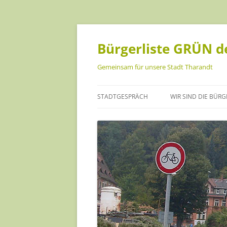
Bürgerliste GRÜN de
Gemeinsam für unsere Stadt Tharandt
STADTGESPRÄCH
WIR SIND DIE BÜRG
ANKE ISRAEL
CHRISTOPH MÜLLE
DANIEL BECKER
HANNA GEIST
INA SCHREINER
JANA FÖRSTER-KUS