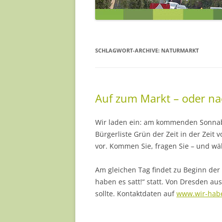
JENS HEINZE
MILANA MÜLLER
SCHLAGWORT-ARCHIVE:
NATURMARKT
NADJA MÜLLER
PAULA SINAPIUS
Auf zum Markt – oder nac
REA SCHNEIDER
SILKE KÖRNER
Wir laden ein: am kommenden Sonnabe
Bürgerliste Grün der Zeit in der Zeit
YVONNE BARTELD
vor. Kommen Sie, fragen Sie – und wäh
… UND EINIGE MEH
Am gleichen Tag findet zu Beginn der
haben es satt!“ statt. Von Dresden a
sollte. Kontaktdaten auf
www.wir-habe