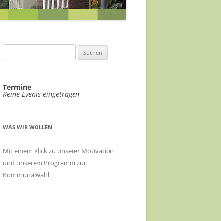
ABWASSERKONZEPT
EILE
ABWASSER FÖRDERGERSDORF
FÖRDERGERSDORF
VIDEOÜBERWACHUNG ÖPNV-
EIN RADHAUS FÜR THARANDT
Suchen
KNOTEN
nach:
SACHKUNDIGE FÜR KLIMASCHUTZ
HAUSHALT 2021/22
VERÄNDERUNGSSPERRE B-PLAN-
Termine
RADVERKEHRSKONZEPT
Keine Events eingetragen
GEBIET STADTMITTE
LANDKREIS SOE
EHRENNADEL FÜR UKRAINEHILFE
THARANDT
WAS WIR WOLLEN
MEHR TRANSPARENZ
Mit einem Klick zu unserer Motivation
und unserem Programm zur
STADTRATSSITZUNGEN IM
Kommunalwahl
ERBGERICHT
ÖKOSTROM FÜR THARANDT
RATSINFORMATIONSSYSTEM FÜR