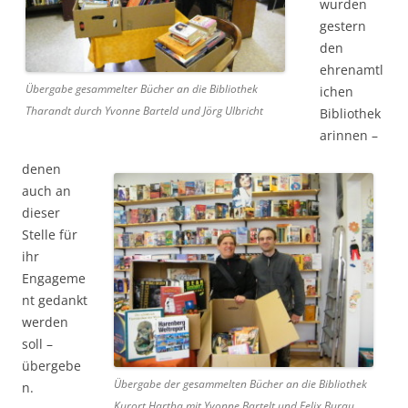
wurden
gestern
den
ehrenamtl
Übergabe gesammelter Bücher an die Bibliothek
ichen
Tharandt durch Yvonne Barteld und Jörg Ulbricht
Bibliothek
arinnen –
denen
auch an
dieser
Stelle für
ihr
Engageme
nt gedankt
werden
soll –
übergebe
Übergabe der gesammelten Bücher an die Bibliothek
n.
Kurort Hartha mit Yvonne Bartelt und Felix Burau