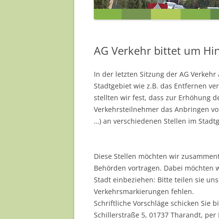
JENS HEINZE
MILANA MÜLLER
AG Verkehr bittet um Hi
NADJA MÜLLER
In der letzten Sitzung der AG Verkehr
PAULA SINAPIUS
Stadtgebiet wie z.B. das Entfernen v
REA SCHNEIDER
stellten wir fest, dass zur Erhöhung
Verkehrsteilnehmer das Anbringen vo
SILKE KÖRNER
…) an verschiedenen Stellen im Stadtge
YVONNE BARTELD
Diese Stellen möchten wir zusamment
… UND EINIGE MEH
Behörden vortragen. Dabei möchten wi
Stadt einbeziehen: Bitte teilen sie un
Verkehrsmarkierungen fehlen.
Schriftliche Vorschläge schicken Sie 
Schillerstraße 5, 01737 Tharandt, per