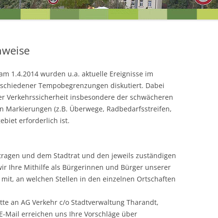
EINEN BLICK
UNSERE ZIELE FÜR DIE ORTST
nweise
 am 1.4.2014 wurden u.a. aktuelle Ereignisse im
erschiedener Tempobegrenzungen diskutiert. Dabei
 der Verkehrssicherheit insbesondere der schwächeren
n Markierungen (z.B. Überwege, Radbedarfsstreifen,
biet erforderlich ist.
ragen und dem Stadtrat und den jeweils zuständigen
R
r Ihre Mithilfe als Bürgerinnen und Bürger unserer
s mit, an welchen Stellen in den einzelnen Ortschaften
bitte an AG Verkehr c/o Stadtverwaltung Tharandt,
 E-Mail erreichen uns Ihre Vorschläge über