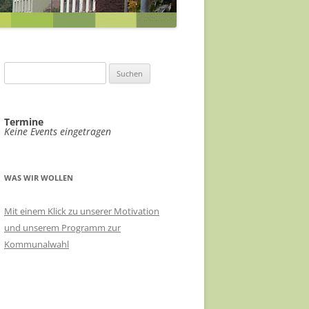
ABWASSERKONZEPT
EILE
ABWASSER FÖRDERGERSDORF
FÖRDERGERSDORF
VIDEOÜBERWACHUNG ÖPNV-
EIN RADHAUS FÜR THARANDT
Suchen
KNOTEN
nach:
SACHKUNDIGE FÜR KLIMASCHUTZ
HAUSHALT 2021/22
VERÄNDERUNGSSPERRE B-PLAN-
Termine
RADVERKEHRSKONZEPT
Keine Events eingetragen
GEBIET STADTMITTE
LANDKREIS SOE
EHRENNADEL FÜR UKRAINEHILFE
THARANDT
WAS WIR WOLLEN
MEHR TRANSPARENZ
Mit einem Klick zu unserer Motivation
und unserem Programm zur
STADTRATSSITZUNGEN IM
Kommunalwahl
ERBGERICHT
ÖKOSTROM FÜR THARANDT
RATSINFORMATIONSSYSTEM FÜR