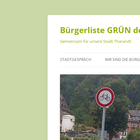
Bürgerliste GRÜN de
Gemeinsam für unsere Stadt Tharandt
STADTGESPRÄCH
WIR SIND DIE BÜRG
ANKE ISRAEL
CHRISTOPH MÜLLE
DANIEL BECKER
HANNA GEIST
INA SCHREINER
JANA FÖRSTER-KUS