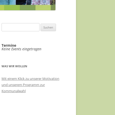
ABWASSERKONZEPT
EILE
ABWASSER FÖRDERGERSDORF
FÖRDERGERSDORF
VIDEOÜBERWACHUNG ÖPNV-
EIN RADHAUS FÜR THARANDT
Suchen
KNOTEN
nach:
SACHKUNDIGE FÜR KLIMASCHUTZ
HAUSHALT 2021/22
VERÄNDERUNGSSPERRE B-PLAN-
Termine
RADVERKEHRSKONZEPT
Keine Events eingetragen
GEBIET STADTMITTE
LANDKREIS SOE
EHRENNADEL FÜR UKRAINEHILFE
THARANDT
WAS WIR WOLLEN
MEHR TRANSPARENZ
Mit einem Klick zu unserer Motivation
und unserem Programm zur
STADTRATSSITZUNGEN IM
Kommunalwahl
ERBGERICHT
ÖKOSTROM FÜR THARANDT
RATSINFORMATIONSSYSTEM FÜR