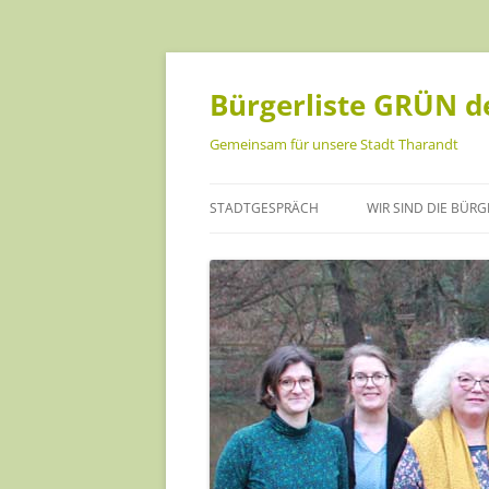
Bürgerliste GRÜN de
Gemeinsam für unsere Stadt Tharandt
STADTGESPRÄCH
WIR SIND DIE BÜRG
ANKE ISRAEL
CHRISTOPH MÜLLE
DANIEL BECKER
HANNA GEIST
INA SCHREINER
JANA FÖRSTER-KUS