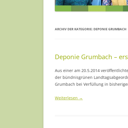
JENS HEINZE
MILANA MÜLLER
ARCHIV DER KATEGORIE:
DEPONIE GRUMBACH
NADJA MÜLLER
PAULA SINAPIUS
Deponie Grumbach – erst
REA SCHNEIDER
SILKE KÖRNER
Aus einer am 20.5.2014 veröffentlicht
der bündnisgrünen Landtagsabgeordne
YVONNE BARTELD
Grumbach bei Verfüllung in bisherigen
… UND EINIGE MEH
Weiterlesen
→