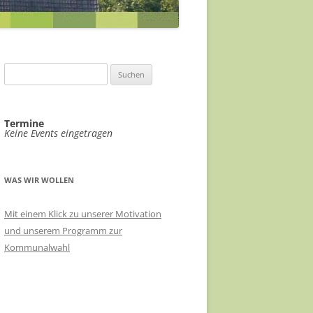
ABWASSERKONZEPT
EILE
ABWASSER FÖRDERGERSDORF
FÖRDERGERSDORF
VIDEOÜBERWACHUNG ÖPNV-
EIN RADHAUS FÜR THARANDT
Suchen
KNOTEN
nach:
SACHKUNDIGE FÜR KLIMASCHUTZ
HAUSHALT 2021/22
VERÄNDERUNGSSPERRE B-PLAN-
Termine
RADVERKEHRSKONZEPT
Keine Events eingetragen
GEBIET STADTMITTE
LANDKREIS SOE
EHRENNADEL FÜR UKRAINEHILFE
THARANDT
WAS WIR WOLLEN
MEHR TRANSPARENZ
Mit einem Klick zu unserer Motivation
und unserem Programm zur
STADTRATSSITZUNGEN IM
Kommunalwahl
ERBGERICHT
ÖKOSTROM FÜR THARANDT
RATSINFORMATIONSSYSTEM FÜR