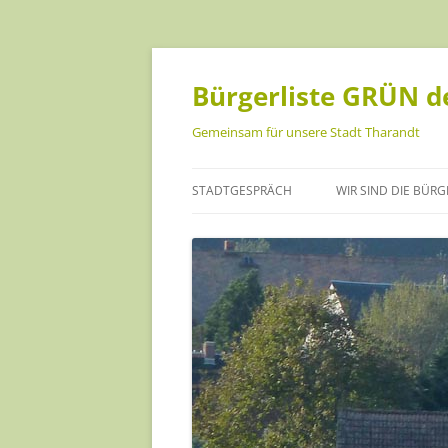
Bürgerliste GRÜN de
Gemeinsam für unsere Stadt Tharandt
STADTGESPRÄCH
WIR SIND DIE BÜRG
ANKE ISRAEL
CHRISTOPH MÜLLE
DANIEL BECKER
HANNA GEIST
INA SCHREINER
JANA FÖRSTER-KUS