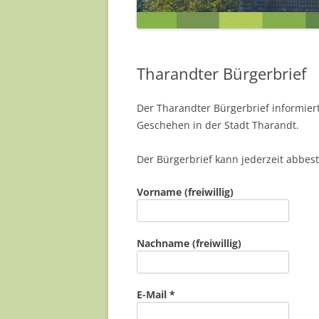
JENS HEINZE
MILANA MÜLLER
Tharandter Bürgerbrief
NADJA MÜLLER
Der Tharandter Bürgerbrief informier
PAULA SINAPIUS
Geschehen in der Stadt Tharandt.
REA SCHNEIDER
Der Bürgerbrief kann jederzeit abbest
SILKE KÖRNER
Vorname (freiwillig)
YVONNE BARTELD
… UND EINIGE MEH
Nachname (freiwillig)
E-Mail
*